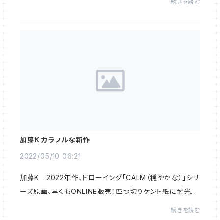
続きを読む
alleryにて開催いただいた「明日に賭ける...
加藤K カラフルな新作
2022/05/10 06:21
加藤K 2022年作、ドローイング「CALM（穏やかな）」シリ
ーズ原画、早くもONLINE販売！四つ切りケント紙に耐光性
のある顔料インクのマジックでかかれた作品。カラフルな
続きを読む
作品でお部屋を、楽しく演出してくれます。...