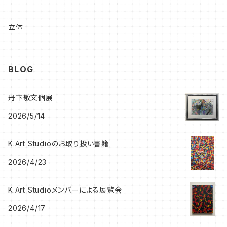
足立ゆかり作品
加藤松雄
立体
北村尚子作品
森大地
BLOG
プベル（PaPaHoriike)
プベル（PaPaHoriike)
丹下敬文個展
2026/5/14
岡山知憲CD
BRETT WESTFALL&KATO K
K.Art Studioのお取り扱い書籍
岩田憲和作品
うしだよしゆき
2026/4/23
Hitomi Kanda作品
SHINOBU
K.Art Studioメンバーによる展覧会
2026/4/17
NEKONOKO作品
Leak Leek