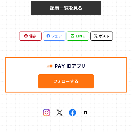
記事一覧を見る
ジョバンニ高田作品
K.Art Studio
忍作品
保存
シェア
LINE
ポスト
うしだよしゆき
タナカえん
PAY IDアプリ
岩崎里香
フォローする
鈴村由紀
梅花美月