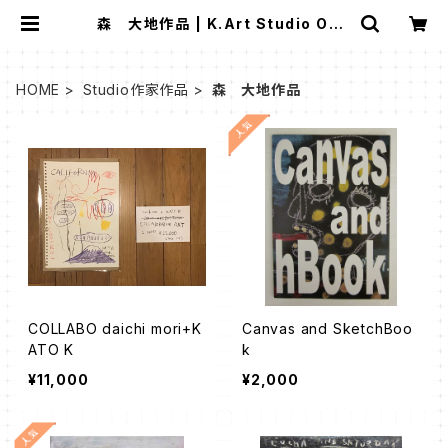
森 大地作品 | K.Art Studio ONL
INE STORE
HOME
Studio作家作品
森 大地作品
COLLABO daichi mori+K
Canvas and SketchBoo
ATO K
k
¥11,000
¥2,000