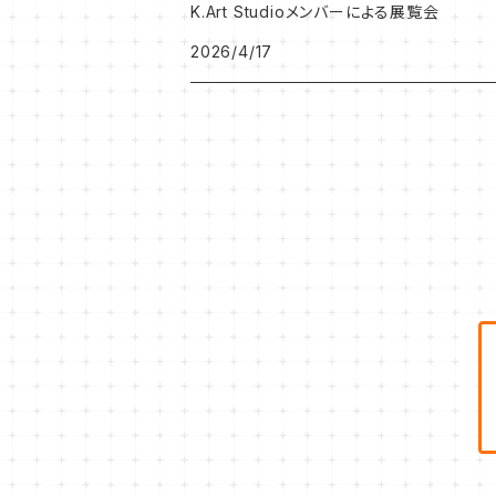
K.Art Studioメンバーによる展覧会
2026/4/17
NEKONOKO作品
Leak Leek
ジョバンニ高田作品
K.Art Studio
忍作品
うしだよしゆき
タナカえん
岩崎里香
鈴村由紀