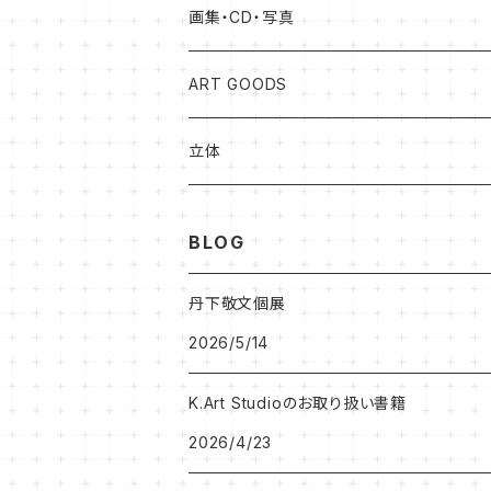
松本健士作品
画集・CD・写真
森 大地作品
岡山知憲
ART GOODS
足立ゆかり作品
加藤松雄
立体
北村尚子作品
森大地
BLOG
プベル（PaPaHoriike)
プベル（PaPaHoriike)
丹下敬文個展
2026/5/14
岡山知憲CD
BRETT WESTFALL&KATO K
K.Art Studioのお取り扱い書籍
岩田憲和作品
うしだよしゆき
2026/4/23
Hitomi Kanda作品
SHINOBU