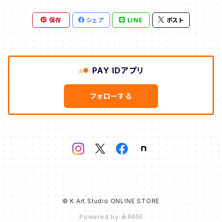
忍作品
保存
シェア
LINE
ポスト
うしだよしゆき
タナカえん
PAY IDアプリ
岩崎里香
フォローする
鈴村由紀
梅花美月
齋藤大ニ
© K.Art Studio ONLINE STORE
藤井秋人
Powered by