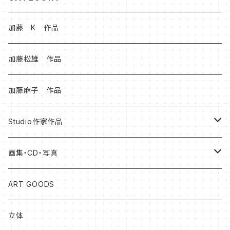
加藤 K 作品
加藤松雄 作品
加藤麻子 作品
Studio作家作品
松本健士作品
画集・CD・写真
森 大地作品
岡山知憲
ART GOODS
足立ゆかり作品
加藤松雄
立体