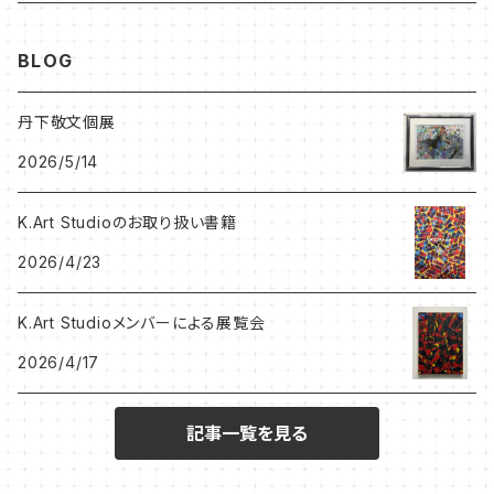
北村尚子作品
森大地
BLOG
プベル（PaPaHoriike)
プベル（PaPaHoriike)
丹下敬文個展
2026/5/14
岡山知憲CD
BRETT WESTFALL&KATO K
K.Art Studioのお取り扱い書籍
岩田憲和作品
うしだよしゆき
2026/4/23
Hitomi Kanda作品
SHINOBU
K.Art Studioメンバーによる展覧会
2026/4/17
NEKONOKO作品
Leak Leek
記事一覧を見る
ジョバンニ高田作品
K.Art Studio