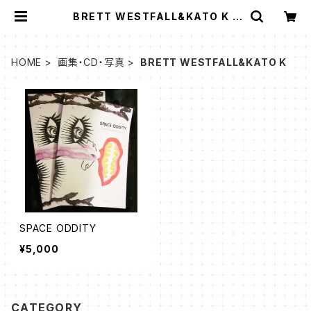
BRETT WESTFALL&KATO K |
K.Art Studio ONLINE STORE
HOME
画集・CD・写真
BRETT WESTFALL&KATO K
SPACE ODDITY
¥5,000
CATEGORY