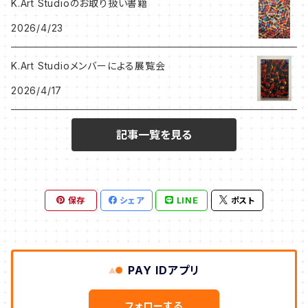
K.Art Studioのお取り扱い書籍
岩田憲和作品
うしだよしゆき
2026/4/23
Hitomi Kanda作品
SHINOBU
K.Art Studioメンバーによる展覧会
2026/4/17
NEKONOKO作品
Leak Leek
記事一覧を見る
ジョバンニ高田作品
K.Art Studio
忍作品
保存
シェア
LINE
ポスト
うしだよしゆき
タナカえん
PAY IDアプリ
岩崎里香
フォローする