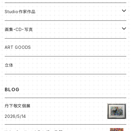
Studio作家作品
松本健士作品
画集・CD・写真
森 大地作品
岡山知憲
ART GOODS
足立ゆかり作品
加藤松雄
立体
北村尚子作品
森大地
BLOG
プベル（PaPaHoriike)
プベル（PaPaHoriike)
丹下敬文個展
2026/5/14
岡山知憲CD
BRETT WESTFALL&KATO K