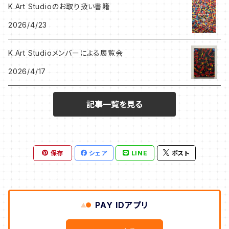
K.Art Studioのお取り扱い書籍
岩田憲和作品
うしだよしゆき
2026/4/23
Hitomi Kanda作品
SHINOBU
K.Art Studioメンバーによる展覧会
2026/4/17
NEKONOKO作品
Leak Leek
記事一覧を見る
ジョバンニ高田作品
K.Art Studio
忍作品
保存
シェア
LINE
ポスト
うしだよしゆき
タナカえん
PAY IDアプリ