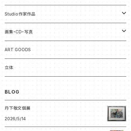
Studio作家作品
松本健士作品
画集・CD・写真
森 大地作品
岡山知憲
ART GOODS
足立ゆかり作品
加藤松雄
立体
北村尚子作品
森大地
BLOG
プベル（PaPaHoriike)
プベル（PaPaHoriike)
丹下敬文個展
2026/5/14
岡山知憲CD
BRETT WESTFALL&KATO K