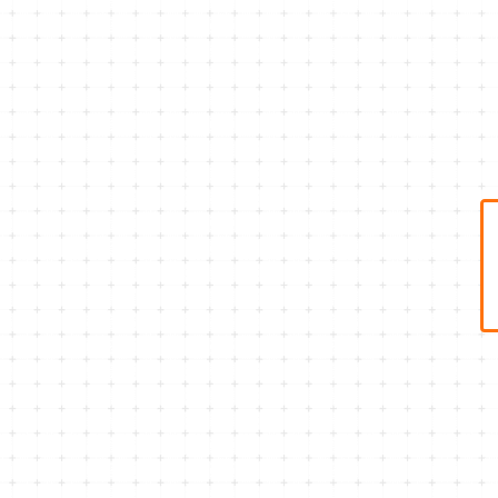
ジョバンニ高田作品
K.Art Studio
忍作品
うしだよしゆき
タナカえん
岩崎里香
鈴村由紀
梅花美月
齋藤大ニ