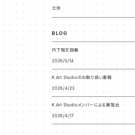
足立ゆかり作品
加藤松雄
立体
北村尚子作品
森大地
BLOG
プベル（PaPaHoriike)
プベル（PaPaHoriike)
丹下敬文個展
2026/5/14
岡山知憲CD
BRETT WESTFALL&KATO K
K.Art Studioのお取り扱い書籍
岩田憲和作品
うしだよしゆき
2026/4/23
Hitomi Kanda作品
SHINOBU
K.Art Studioメンバーによる展覧会
2026/4/17
NEKONOKO作品
Leak Leek