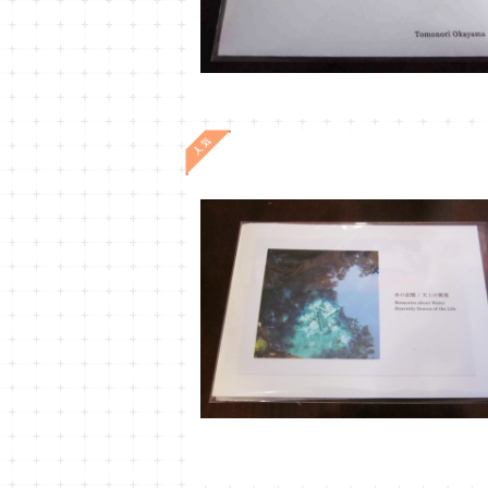
OT-1
¥1,620