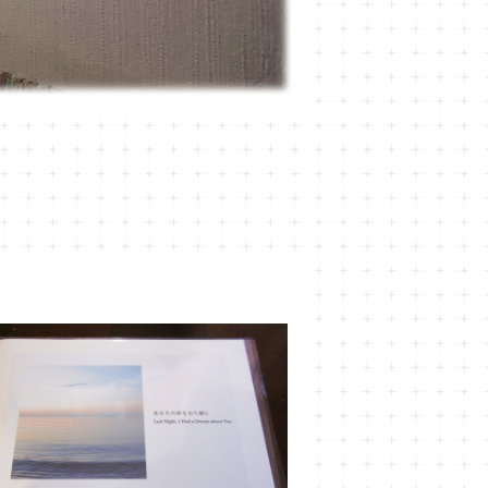
OT-2
¥1,620