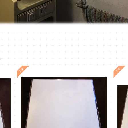
D
OT-3
¥1,620