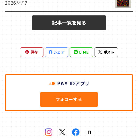
2026/4/17
NEKONOKO作品
Leak Leek
記事一覧を見る
ジョバンニ高田作品
K.Art Studio
忍作品
保存
シェア
LINE
ポスト
うしだよしゆき
タナカえん
PAY IDアプリ
岩崎里香
フォローする
鈴村由紀
梅花美月