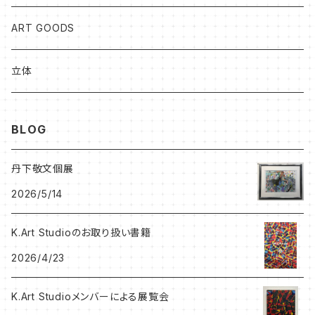
森 大地作品
岡山知憲
ART GOODS
足立ゆかり作品
加藤松雄
立体
北村尚子作品
森大地
BLOG
プベル（PaPaHoriike)
プベル（PaPaHoriike)
丹下敬文個展
2026/5/14
岡山知憲CD
BRETT WESTFALL&KATO K
K.Art Studioのお取り扱い書籍
岩田憲和作品
うしだよしゆき
2026/4/23
Hitomi Kanda作品
SHINOBU
K.Art Studioメンバーによる展覧会