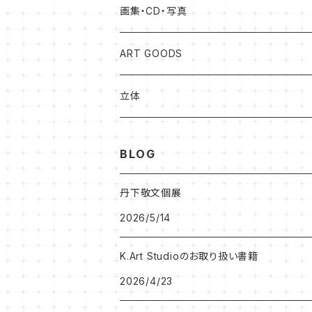
松本健士作品
画集・CD・写真
森 大地作品
岡山知憲
ART GOODS
足立ゆかり作品
加藤松雄
立体
北村尚子作品
森大地
BLOG
プベル（PaPaHoriike)
プベル（PaPaHoriike)
丹下敬文個展
2026/5/14
岡山知憲CD
BRETT WESTFALL&KATO K
K.Art Studioのお取り扱い書籍
岩田憲和作品
うしだよしゆき
2026/4/23
Hitomi Kanda作品
SHINOBU