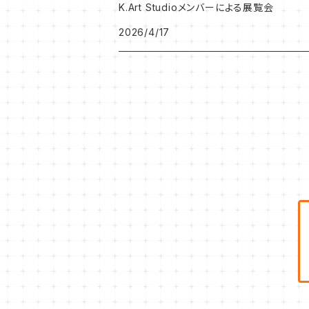
K.Art Studioメンバーによる展覧会
2026/4/17
NEKONOKO作品
Leak Leek
ジョバンニ高田作品
K.Art Studio
忍作品
うしだよしゆき
タナカえん
岩崎里香
鈴村由紀