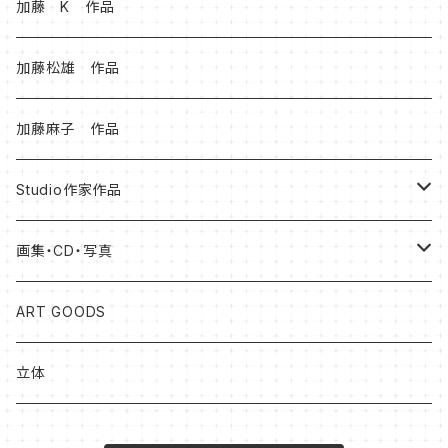
加藤 K 作品
加藤松雄 作品
加藤麻子 作品
Studio作家作品
松本健士作品
画集・CD・写真
森 大地作品
岡山知憲
ART GOODS
足立ゆかり作品
加藤松雄
立体
北村尚子作品
森大地