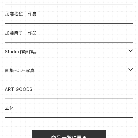
加藤松雄 作品
加藤麻子 作品
Studio作家作品
松本健士作品
画集・CD・写真
森 大地作品
岡山知憲
ART GOODS
足立ゆかり作品
加藤松雄
立体
北村尚子作品
森大地
商品一覧に戻る