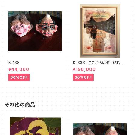
K-138
K-333「 ここからは遠く離れた、
地球という惑星での出来事」
¥44,000
¥196,000
60%OFF
30%OFF
その他の商品