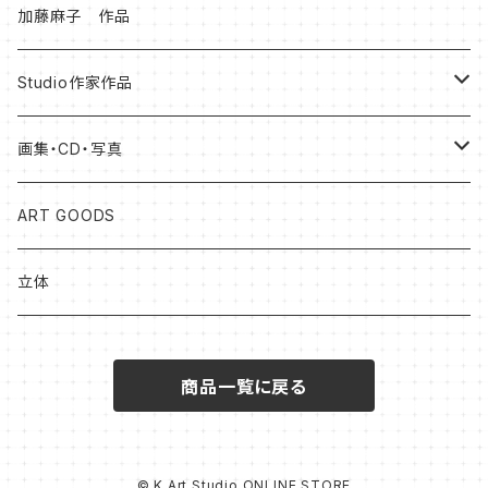
加藤麻子 作品
Studio作家作品
松本健士作品
画集・CD・写真
森 大地作品
岡山知憲
ART GOODS
足立ゆかり作品
加藤松雄
立体
北村尚子作品
森大地
商品一覧に戻る
プベル（PaPaHoriike)
プベル（PaPaHoriike)
岡山知憲CD
BRETT WESTFALL&KATO K
© K.Art Studio ONLINE STORE