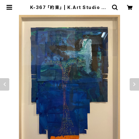
K-367 「約束」 | K.Art Studio ON
LINE STORE